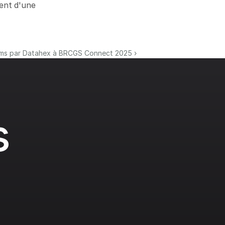
ent d'une 
rms par Datahex à BRCGS Connect 2025 ›
 