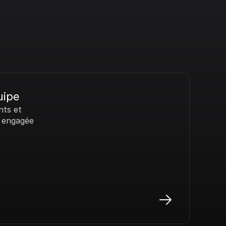
uipe
ts et 
 engagée 