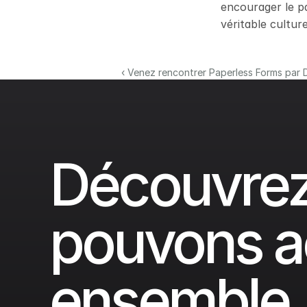
encourager le pa
véritable culture
‹ Venez rencontrer Paperless Forms par
Découvrez
pouvons a
ensemble