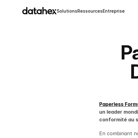
Solutions
Ressources
Entreprise
P
Paperless Form
un leader mondia
conformité au s
En combinant not